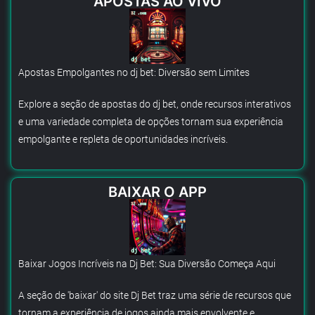
APOSTAS AO VIVO
Apostas Empolgantes no dj bet: Diversão sem Limites
Explore a seção de apostas do dj bet, onde recursos interativos
e uma variedade completa de opções tornam sua experiência
empolgante e repleta de oportunidades incríveis.
BAIXAR O APP
Baixar Jogos Incríveis na Dj Bet: Sua Diversão Começa Aqui
A seção de 'baixar' do site Dj Bet traz uma série de recursos que
tornam a experiência de jogos ainda mais envolvente e