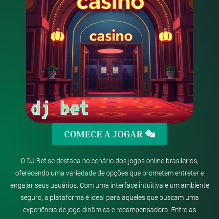
COMECE A JOGAR
O DJ Bet se destaca no cenário dos jogos online brasileiros,
oferecendo uma variedade de opções que prometem entreter e
engajar seus usuários. Com uma interface intuitiva e um ambiente
seguro, a plataforma é ideal para aqueles que buscam uma
experiência de jogo dinâmica e recompensadora. Entre as